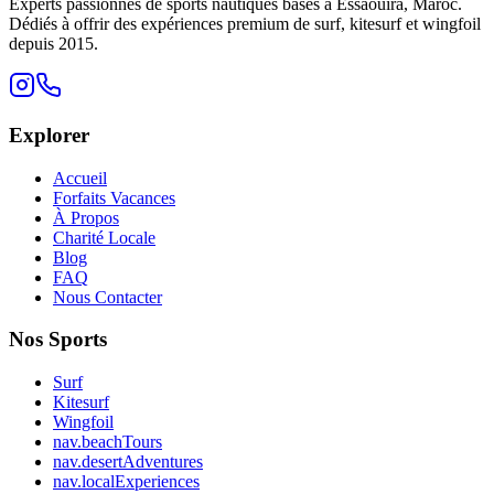
Experts passionnés de sports nautiques basés à Essaouira, Maroc.
Dédiés à offrir des expériences premium de surf, kitesurf et wingfoil
depuis 2015.
Explorer
Accueil
Forfaits Vacances
À Propos
Charité Locale
Blog
FAQ
Nous Contacter
Nos Sports
Surf
Kitesurf
Wingfoil
nav.beachTours
nav.desertAdventures
nav.localExperiences