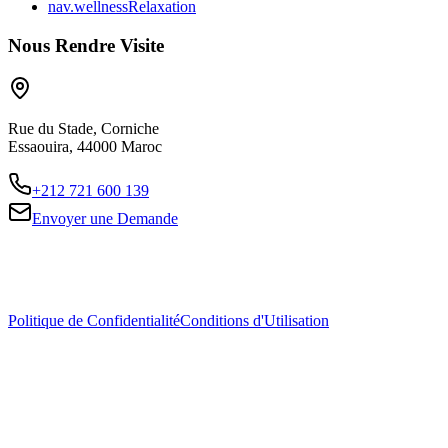
nav.wellnessRelaxation
Nous Rendre Visite
Rue du Stade, Corniche
Essaouira, 44000 Maroc
+212 721 600 139
Envoyer une Demande
© 2026 Essaouira Wavescape. Tous Droits Réservés.
Site web conçu et créé par Samaty
Politique de Confidentialité
Conditions d'Utilisation