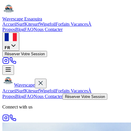
Wavescape
Essaouira
Accueil
Surf
Kitesurf
Wingfoil
Forfaits Vacances
À
Propos
Blog
FAQ
Nous Contacter
FR
Réserver Votre Session
Wavescape
Accueil
Surf
Kitesurf
Wingfoil
Forfaits Vacances
À
Propos
Blog
FAQ
Nous Contacter
Réserver Votre Session
Connect with us